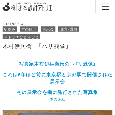
2021/09/14
街並み
本の紹介
展示会
環境・景観
アトリエひとりごと
木村伊兵衛 「パリ残像」
写真家木村伊兵衛氏の「パリ残像」
これは6年ほど前に東京駅と京都駅で開催された
展示会
その展示会を機に発行された写真集
本の表紙