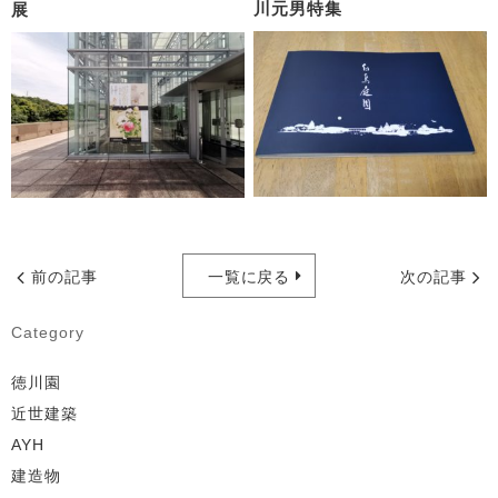
川元男特集
展
前の記事
一覧に戻る
次の記事
Category
徳川園
近世建築
AYH
建造物