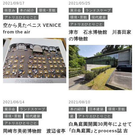
2021/09/17
2021/05/25
街並み
本の紹介
環境・景観
展示会
ランドスケープ
アトリエひとりごと
環境・景観
現代建築
アトリエひとりごと
空から見たベニス VENICE
from the air
津市 石水博物館 川喜田家
の博物館
2021/06/14
2021/08/10
展示会
ランドスケープ
本の紹介
日本建築
環境・景観
環境・景観
現代建築
庭
アトリエひとりごと
アトリエひとりごと
白鳥庭園開園30周年によせて
「白鳥庭園」とprocess誌 吉
岡崎市美術博物館 渡辺省亭