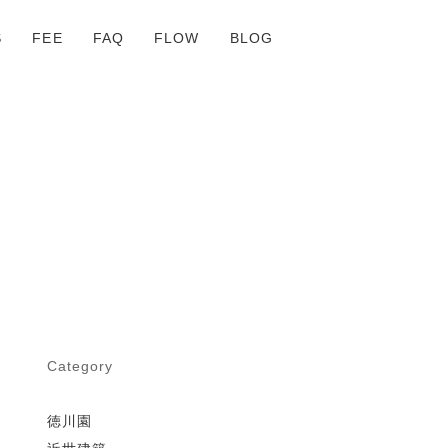
S
FEE
FAQ
FLOW
BLOG
Category
徳川園