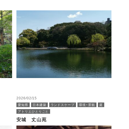
2026/02/15
愛知県
日本建築
ランドスケープ
環境・景観
庭
アトリエひとりごと
安城 丈山苑