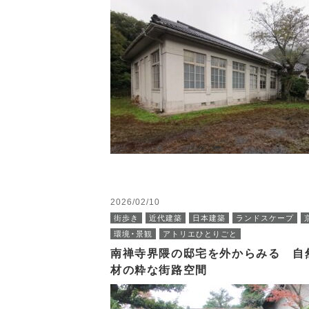
2026/02/10
街歩き
近代建築
日本建築
ランドスケープ
環境・景観
アトリエひとりごと
南禅寺界隈の邸宅を外からみる 自
材の粋な街路空間