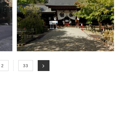
…
2
33