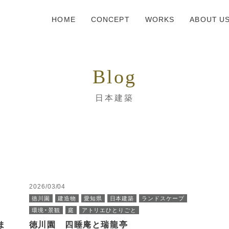
HOME
CONCEPT
WORKS
ABOUT U
Blog
日本建築
2026/03/04
徳川園
建造物
愛知県
日本建築
ランドスケープ
環境・景観
庭
アトリエひとりごと
ま
徳川園 四睡庵と瑞龍亭