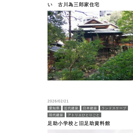
い 古川為三郎家住宅
2026/02/21
愛知県
近代建築
日本建築
ランドスケープ
現代建築
アトリエひとりごと
足助小学校と旧足助資料館