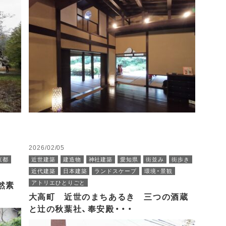
2026/02/05
京都
近世建築
建造物
神社建築
愛知県
街並み
街歩き
近代建築
日本建築
ランドスケープ
環境・景観
アトリエひとりごと
然素
大高町 近世のまちあるき 三つの酒蔵
と辻の秋葉社、奉安殿・・・