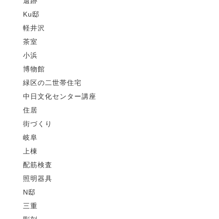
遺跡
Ku邸
軽井沢
茶室
小浜
博物館
緑区の二世帯住宅
中日文化センター講座
住居
街づくり
岐阜
上棟
配筋検査
照明器具
N邸
三重