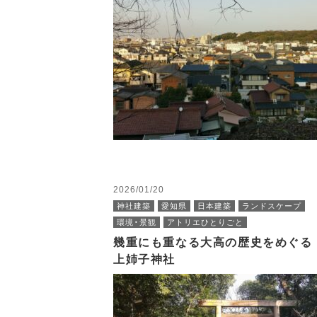
2026/01/20
神社建築
愛知県
日本建築
ランドスケープ
環境・景観
アトリエひとりごと
幾重にも重なる大高の歴史をめぐる
上姉子神社