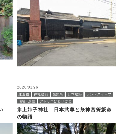
2026/01/26
建造物
神社建築
愛知県
日本建築
ランドスケープ
環境・景観
アトリエひとりごと
い
氷上姉子神社 日本武尊と祭神宮簀媛命
の物語