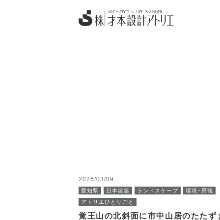
2026/03/09
愛知県
日本建築
ランドスケープ
環境・景観
アトリエひとりごと
覚王山の北斜面に市中山居のたたず