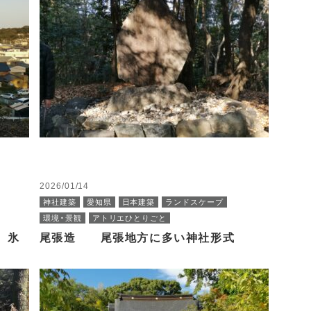
2026/01/14
神社建築
愛知県
日本建築
ランドスケープ
環境・景観
アトリエひとりごと
 氷
尾張造 尾張地方に多い神社形式