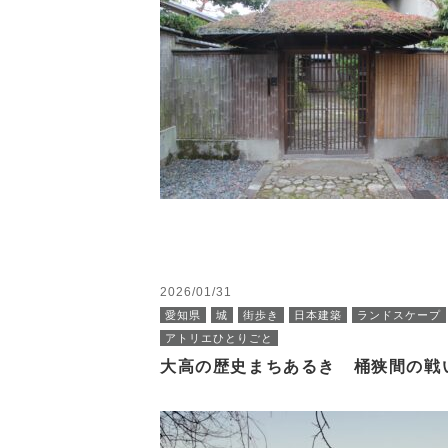
2026/01/31
愛知県
城
街歩き
日本建築
ランドスケープ
アトリエひとりごと
大高の歴史まちあるき 桶狭間の戦