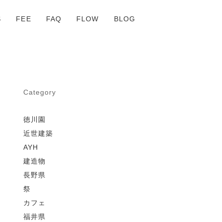
S
FEE
FAQ
FLOW
BLOG
Category
徳川園
近世建築
AYH
建造物
長野県
祭
カフェ
福井県