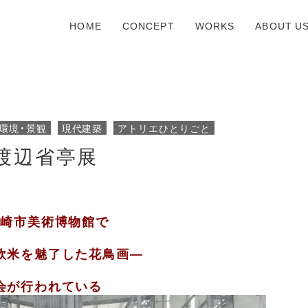
HOME
CONCEPT
WORKS
ABOUT U
環境・景観
現代建築
アトリエひとりごと
渡辺省亭展
岡崎市美術博物館で
欧米を魅了した花鳥画—
会が行われている