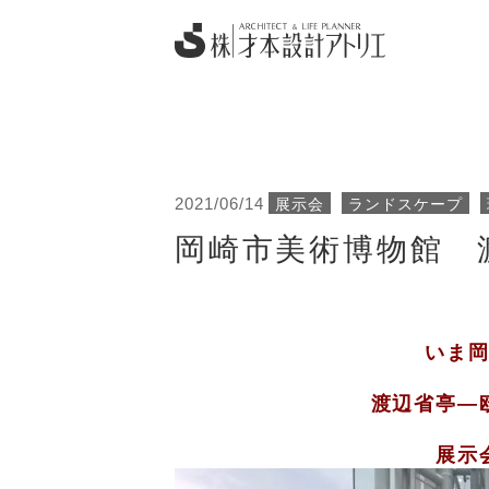
2021/06/14
展示会
ランドスケープ
岡崎市美術博物館 
いま
渡辺省亭—
展示