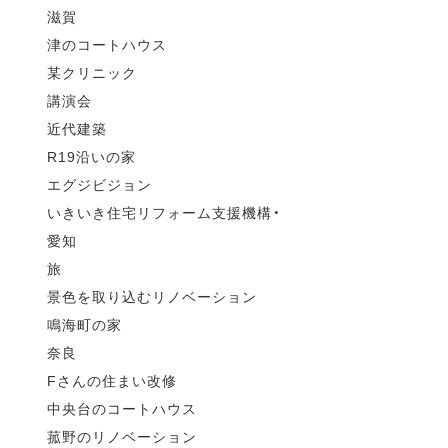
滋賀
津のコートハウス
某クリニック
講演会
近代建築
R19沿いの家
エグジビジョン
いきいき住宅リフォーム支援機構・
愛知
旅
景色を取り込むリノベーション
鳴海町の家
奈良
Fさんの住まい改修
中央台のコートハウス
菰野のリノベーション