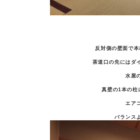
反対側の壁面で本
茶道口の先にはダ
水屋
真壁の1本の柱
エア
バランス