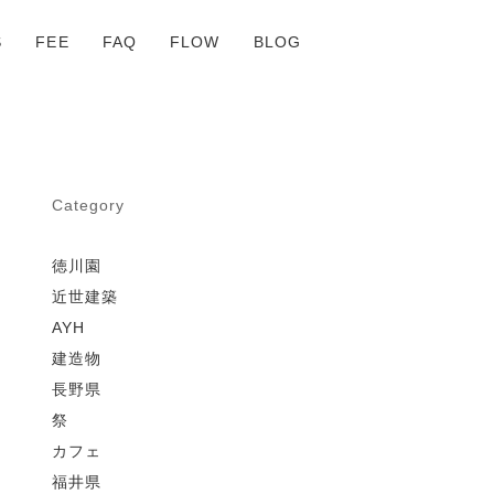
S
FEE
FAQ
FLOW
BLOG
Category
徳川園
近世建築
AYH
建造物
長野県
祭
カフェ
福井県