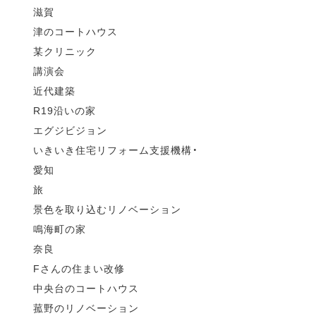
滋賀
津のコートハウス
某クリニック
講演会
近代建築
R19沿いの家
エグジビジョン
いきいき住宅リフォーム支援機構・
愛知
旅
景色を取り込むリノベーション
鳴海町の家
奈良
Fさんの住まい改修
中央台のコートハウス
菰野のリノベーション