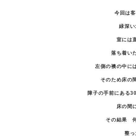
今回は客
緑深い
室には
落ち着い
左側の襖の中に
そのため床の
障子の手前にある3
床の間
その結果 
整っ