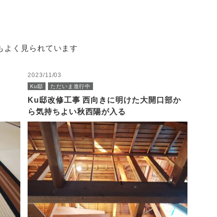
もよく見られています
2023/11/03
Ku邸
ただいま進行中
Ku邸改修工事 西向きに明けた大開口部か
ら気持ちよい秋西陽が入る