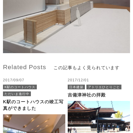
Related Posts
この記事もよく見られています
2017/09/07
2017/12/01
K駅のコートハウス
日本建築
アトリエひとりごと
ただいま進行中
吉備津神社の拝殿
K駅のコートハウスの竣工写
真ができました