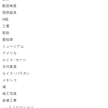
配筋検査
照明器具
N邸
三重
彫刻
愛知県
ミュージアム
アメリカ
ルイス・カーン
古代集落
ルイス・バラガン
メキシコ
城
竣工写真
改修工事
リノベーション