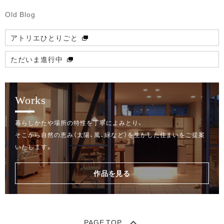
Old Blog
アトリエひとりごと
ただいま進行中
Works
暮らしかたや場所の特性を丁寧によみとり、
そこから自然の恵み（太陽、風、緑など）を生かした住まいをご提案
いたします。
作品を見る
PAGE TOP