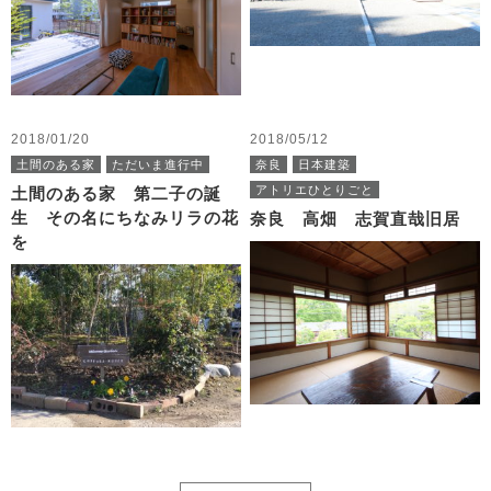
2018/01/20
2018/05/12
土間のある家
ただいま進行中
奈良
日本建築
アトリエひとりごと
土間のある家 第二子の誕
生 その名にちなみリラの花
奈良 高畑 志賀直哉旧居
を