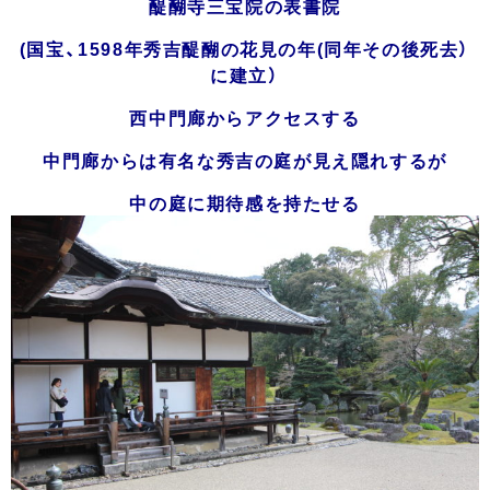
醍醐寺三宝院の表書院
(国宝、1598年秀吉醍醐の花見の年(同年その後死去）
に建立）
西中門廊からアクセスする
中門廊からは有名な秀吉の庭が見え隠れするが
中の庭に期待感を持たせる