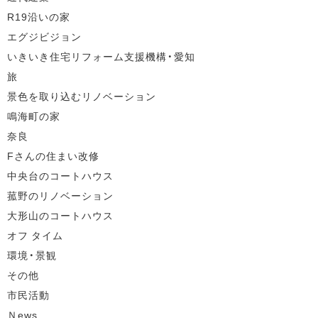
R19沿いの家
エグジビジョン
いきいき住宅リフォーム支援機構・愛知
旅
景色を取り込むリノベーション
鳴海町の家
奈良
Fさんの住まい改修
中央台のコートハウス
菰野のリノベーション
大形山のコートハウス
オフ タイム
環境・景観
その他
市民活動
Ｎews