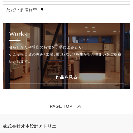
ただいま進行中
Works
暮らしかたや場所の特性を丁寧によみとり、
そこから自然の恵み（太陽、風、緑など）を生かした住まいをご提案
いたします。
作品を見る
PAGE TOP
株式会社才本設計アトリエ