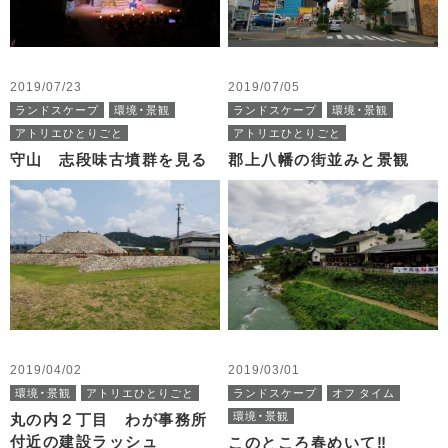
2019/07/23
2019/07/05
ランドスケープ
環境・景観
ランドスケープ
環境・景観
アトリエひとりごと
アトリエひとりごと
守山 志段味古墳群を見る
郡上八幡の街並みと景観
2019/04/02
2019/03/01
環境・景観
アトリエひとりごと
ランドスケープ
オフ タイム
環境・景観
丸の内２丁目 わが事務所
付近の建設ラッシュ
このところ春めいて‼