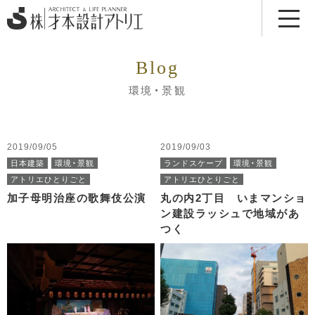
Blog
環境・景観
2019/09/05
2019/09/03
日本建築
環境・景観
ランドスケープ
環境・景観
アトリエひとりごと
アトリエひとりごと
加子母明治座の歌舞伎公演
丸の内2丁目 いまマンショ
ン建設ラッシュで地域があ
つく