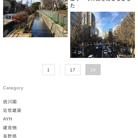
た
…
1
17
18
Category
徳川園
近世建築
AYH
建造物
長野県