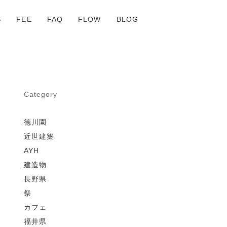
S
FEE
FAQ
FLOW
BLOG
Category
徳川園
近世建築
AYH
建造物
長野県
祭
カフェ
福井県