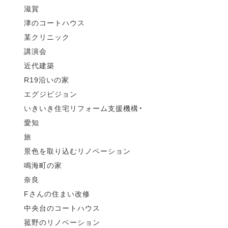
滋賀
津のコートハウス
某クリニック
講演会
近代建築
R19沿いの家
エグジビジョン
いきいき住宅リフォーム支援機構・
愛知
旅
景色を取り込むリノベーション
鳴海町の家
奈良
Fさんの住まい改修
中央台のコートハウス
菰野のリノベーション