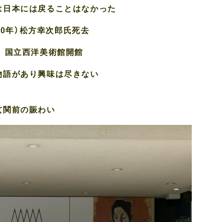
は日本には戻ることはなかった
950年）松方幸次郎氏死去
年 国立西洋美術館開館
物語があり興味は尽きない
玄関前の賑わい