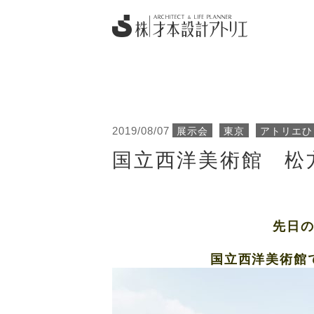
2019/08/07
展示会
東京
アトリエひ
国立西洋美術館 松
先日
国立西洋美術館