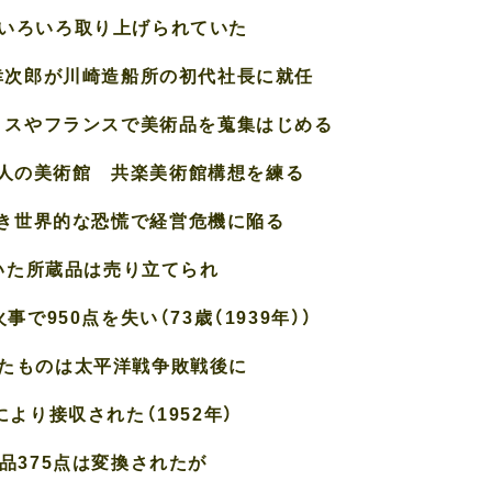
いろいろ取り上げられていた
松方幸次郎が川崎造船所の初代社長に就任
イギリスやフランスで美術品を蒐集はじめる
方個人の美術館 共楽美術館構想を練る
のとき世界的な恐慌で
経営危機に陥る
いた所蔵品は売り立てられ
で950点を失い（73歳（1939年））
たものは太平洋戦争敗戦後に
より接収された（1952年）
品375点は変換されたが