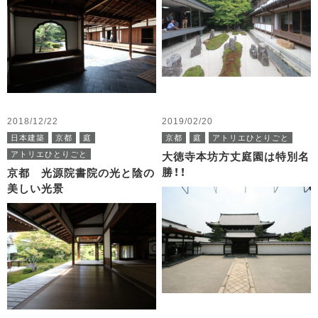
2018/12/22
2019/02/20
日本建築
京都
庭
京都
庭
アトリエひとりごと
アトリエひとりごと
大徳寺本坊方丈庭園は特別名
勝！！
京都 光源院書院の光と陰の
美しい光景