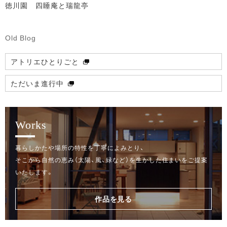
徳川園 四睡庵と瑞龍亭
Old Blog
アトリエひとりごと
ただいま進行中
Works
暮らしかたや場所の特性を丁寧によみとり、
そこから自然の恵み（太陽、風、緑など）を生かした住まいをご提案
いたします。
作品を見る