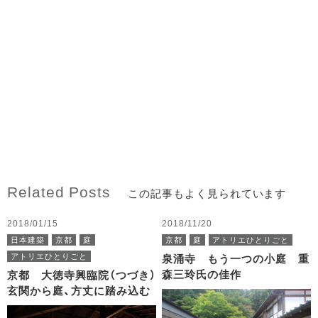
Related Posts
この記事もよく見られています
2018/01/15
2018/11/20
日本建築
京都
庭
京都
庭
アトリエひとりごと
アトリエひとりごと
泉涌寺 もう一つの小庭 重
森三玲氏の佳作
京都 大徳寺興臨院（つづき）
玄関から庭、方丈に踏み込む