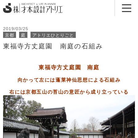
2019/03/25
京都
庭
アトリエひとりごと
東福寺方丈庭園 南庭の石組み
東福寺方丈庭園
南庭
向かって左には蓬莱神仙思想による石組み
右には京都五山の苔山の意匠から成り立っている