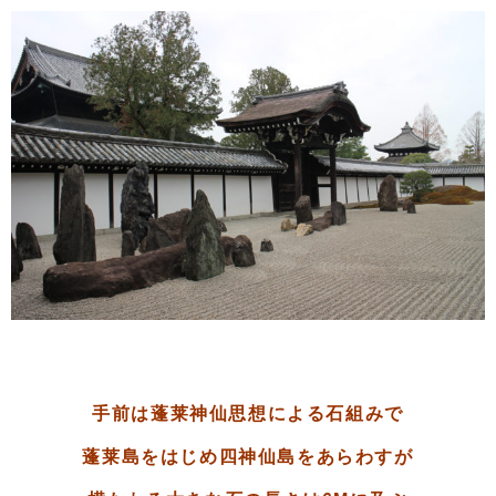
手前は蓬莱神仙思想による石組みで
蓬莱島をはじめ四神仙島をあらわすが