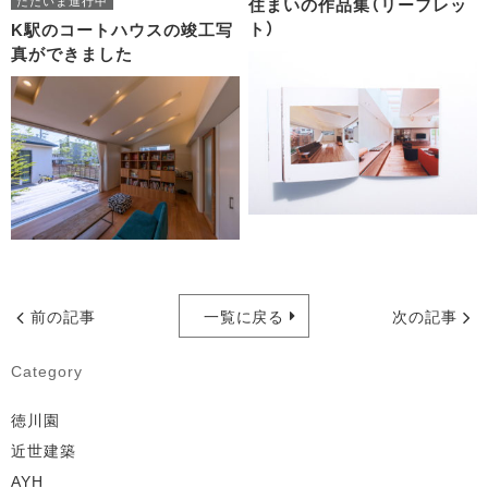
ただいま進行中
住まいの作品集（リーフレッ
ト）
K駅のコートハウスの竣工写
真ができました
前の記事
一覧に戻る
次の記事
Category
徳川園
近世建築
AYH