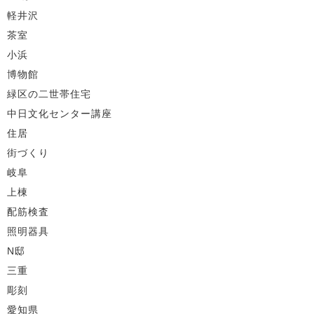
軽井沢
茶室
小浜
博物館
緑区の二世帯住宅
中日文化センター講座
住居
街づくり
岐阜
上棟
配筋検査
照明器具
N邸
三重
彫刻
愛知県