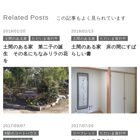
Related Posts
この記事もよく見られています
2018/01/20
2018/02/13
土間のある家
ただいま進行中
土間のある家
ただいま進行中
土間のある家 第二子の誕
土間のある家 床の間にすば
生 その名にちなみリラの花
らしい書
を
2017/09/07
2017/07/20
K駅のコートハウス
リーフレット
ただいま進行中