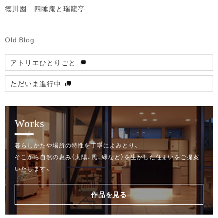
徳川園 四睡庵と瑞龍亭
Old Blog
アトリエひとりごと
ただいま進行中
Works
暮らしかたや場所の特性を丁寧によみとり、
そこから自然の恵み（太陽、風、緑など）を生かした住まいをご提案
いたします。
作品を見る