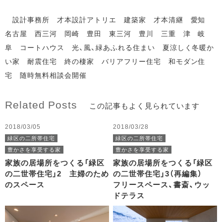
設計事務所 才本設計アトリエ 建築家 才本清継 愛知
名古屋 西三河 岡崎 豊田 東三河 豊川 三重 津 岐
阜 コートハウス 光、風、緑あふれる住まい 夏涼しく冬暖か
い家 耐震住宅 終の棲家 バリアフリー住宅 和モダン住
宅 随時無料相談会開催
Related Posts
この記事もよく見られています
2018/03/05
2018/03/28
緑区の二所帯住宅
緑区の二所帯住宅
豊かさを享受する家
豊かさを享受する家
家族の居場所をつくる「緑区
家族の居場所をつくる「緑区
の二世帯住宅」2 主婦のため
の二世帯住宅」3（再編集）
のスペース
フリースペース、書斎、ウッ
ドテラス